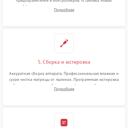
предохранителей и контроллеров. Установка новых
шлейфов, дисплея, механизма затвора или двигателя
Подробнее
автофокуса. Восстановление геометрии тубуса объектива
при заклинивании.
5. Сборка и юстировка
Аккуратная сборка аппарата. Профессиональная влажная и
сухая чистка матрицы от пылинок. Программная юстировка
рабочего отрезка, калибровка автофокуса, стабилизатора и
Подробнее
экспозамера с помощью сервисного ПО.