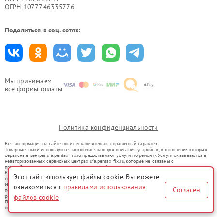
ОГРН 1077746335776
Поделиться в соц. сетях:
Мы принимаем
все формы оплаты
Политика конфиденциальности
Вся информация на сайте носит исключительно справочный характер.
Товарные знаки используются исключительно для описания устройств, в отношении которых
сервисные центры ufa.pentax-fix.ru предоставляют услуги по ремонту. Услуги оказываются в
неавторизованных сервисных центрах ufa.pentax-fix.ru, которые не связаны с
правообладателями товарных знаков или их официальными представителями.
Ремонт осуществляется для устройств, уже введенных в гражданский оборот в соответствии
Этот сайт использует файлы cookie. Вы можете
со статьей 1487 ГК РФ.
Использование товарных знаков не преследует цели индивидуализации услуг или введения
ознакомиться с
правилами использования
Согласен
потребителей в заблуждение, а служит для информирования о предоставляемых услугах по
ремонту техники указанных брендов.
файлов cookie
Представленная на сайте информация не является публичной офертой, определяемой
положениями Статьи 437(2) Гражданского кодекса РФ