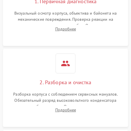
1. Первичная диагностика
Визуальный осмотр корпуса, объектива и байонета на
механические повреждения. Проверка реакции на
включение, считывание кодов ошибок. Оценка состояния
Подробнее
матрицы и затвора, проверка работы автофокуса и вспышки.
2. Разборка и очистка
Разборка корпуса с соблюдением сервисных мануалов.
Обязательный разряд высоковольтного конденсатора
вспышки для безопасности. Очистка внутренних узлов от
Подробнее
пыли, песка и следов влаги с помощью спецсредств.