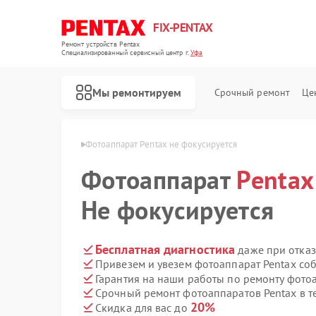
FIX-PENTAX
Ремонт устройств Pentax
Специализированный cервисный центр г.
Уфа
Мы ремонтируем
Срочный ремонт
Це
аратов Pentax в Уфе
Фотоаппарат Pentax не фокусируется
Фотоаппарат
Pentax
Не фокусируется
Бесплатная диагностика
даже при отказ
Привезем и увезем фотоаппарат Pentax со
Гарантия на наши работы по ремонту фото
Срочный ремонт фотоаппаратов Pentax в т
20%
Скидка для вас до