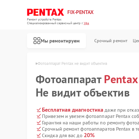
FIX-PENTAX
Ремонт устройств Pentax
Специализированный cервисный центр г.
Уфа
Мы ремонтируем
Срочный ремонт
Це
аратов Pentax в Уфе
Фотоаппарат Pentax не видит объектив
Фотоаппарат
Pentax
Не видит объектив
Бесплатная диагностика
даже при отказ
Привезем и увезем фотоаппарат Pentax со
Гарантия на наши работы по ремонту фото
Срочный ремонт фотоаппаратов Pentax в т
20%
Скидка для вас до