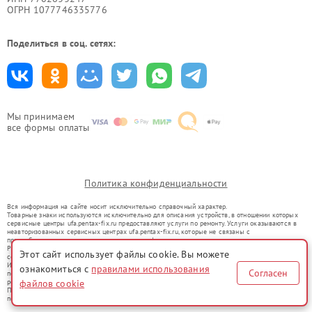
ОГРН 1077746335776
Поделиться в соц. сетях:
Мы принимаем
все формы оплаты
Политика конфиденциальности
Вся информация на сайте носит исключительно справочный характер.
Товарные знаки используются исключительно для описания устройств, в отношении которых
сервисные центры ufa.pentax-fix.ru предоставляют услуги по ремонту. Услуги оказываются в
неавторизованных сервисных центрах ufa.pentax-fix.ru, которые не связаны с
правообладателями товарных знаков или их официальными представителями.
Ремонт осуществляется для устройств, уже введенных в гражданский оборот в соответствии
Этот сайт использует файлы cookie. Вы можете
со статьей 1487 ГК РФ.
Использование товарных знаков не преследует цели индивидуализации услуг или введения
ознакомиться с
правилами использования
Согласен
потребителей в заблуждение, а служит для информирования о предоставляемых услугах по
ремонту техники указанных брендов.
файлов cookie
Представленная на сайте информация не является публичной офертой, определяемой
положениями Статьи 437(2) Гражданского кодекса РФ