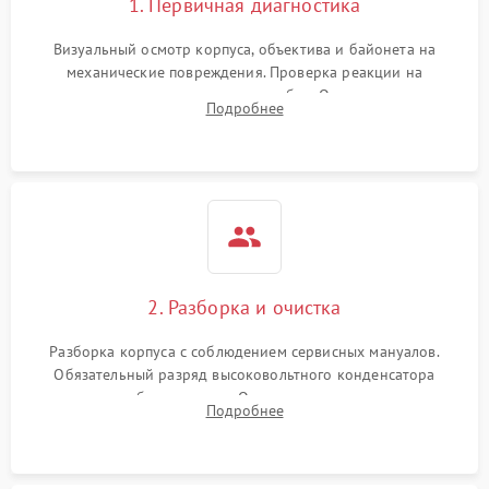
1. Первичная диагностика
Визуальный осмотр корпуса, объектива и байонета на
механические повреждения. Проверка реакции на
включение, считывание кодов ошибок. Оценка состояния
Подробнее
матрицы и затвора, проверка работы автофокуса и вспышки.
2. Разборка и очистка
Разборка корпуса с соблюдением сервисных мануалов.
Обязательный разряд высоковольтного конденсатора
вспышки для безопасности. Очистка внутренних узлов от
Подробнее
пыли, песка и следов влаги с помощью спецсредств.