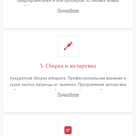
предохранителей и контроллеров. Установка новых
шлейфов, дисплея, механизма затвора или двигателя
Подробнее
автофокуса. Восстановление геометрии тубуса объектива
при заклинивании.
5. Сборка и юстировка
Аккуратная сборка аппарата. Профессиональная влажная и
сухая чистка матрицы от пылинок. Программная юстировка
рабочего отрезка, калибровка автофокуса, стабилизатора и
Подробнее
экспозамера с помощью сервисного ПО.