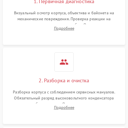
1. Первичная диагностика
Визуальный осмотр корпуса, объектива и байонета на
механические повреждения. Проверка реакции на
включение, считывание кодов ошибок. Оценка состояния
Подробнее
матрицы и затвора, проверка работы автофокуса и вспышки.
2. Разборка и очистка
Разборка корпуса с соблюдением сервисных мануалов.
Обязательный разряд высоковольтного конденсатора
вспышки для безопасности. Очистка внутренних узлов от
Подробнее
пыли, песка и следов влаги с помощью спецсредств.