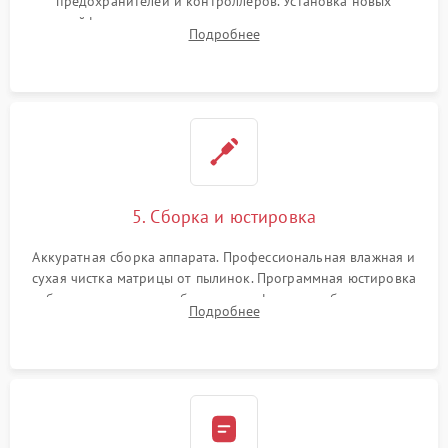
предохранителей и контроллеров. Установка новых
шлейфов, дисплея, механизма затвора или двигателя
Подробнее
автофокуса. Восстановление геометрии тубуса объектива
при заклинивании.
5. Сборка и юстировка
Аккуратная сборка аппарата. Профессиональная влажная и
сухая чистка матрицы от пылинок. Программная юстировка
рабочего отрезка, калибровка автофокуса, стабилизатора и
Подробнее
экспозамера с помощью сервисного ПО.