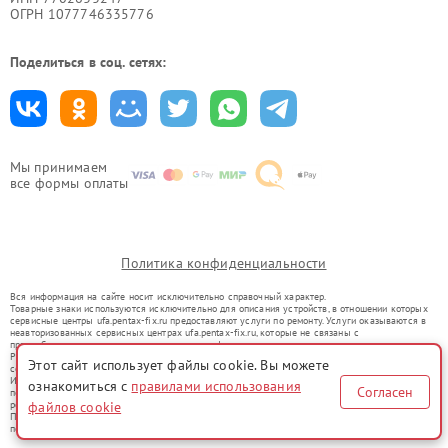
ОГРН 1077746335776
Поделиться в соц. сетях:
Мы принимаем
все формы оплаты
Политика конфиденциальности
Вся информация на сайте носит исключительно справочный характер.
Товарные знаки используются исключительно для описания устройств, в отношении которых
сервисные центры ufa.pentax-fix.ru предоставляют услуги по ремонту. Услуги оказываются в
неавторизованных сервисных центрах ufa.pentax-fix.ru, которые не связаны с
правообладателями товарных знаков или их официальными представителями.
Ремонт осуществляется для устройств, уже введенных в гражданский оборот в соответствии
Этот сайт использует файлы cookie. Вы можете
со статьей 1487 ГК РФ.
Использование товарных знаков не преследует цели индивидуализации услуг или введения
ознакомиться с
правилами использования
Согласен
потребителей в заблуждение, а служит для информирования о предоставляемых услугах по
ремонту техники указанных брендов.
файлов cookie
Представленная на сайте информация не является публичной офертой, определяемой
положениями Статьи 437(2) Гражданского кодекса РФ