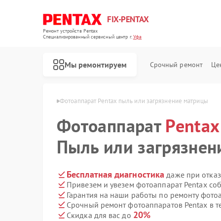
FIX-PENTAX
Ремонт устройств Pentax
Специализированный cервисный центр г.
Уфа
Мы ремонтируем
Срочный ремонт
Це
аратов Pentax в Уфе
Фотоаппарат Pentax пыль или загрязнение матрицы
Фотоаппарат
Pentax
Пыль или загрязнен
Бесплатная диагностика
даже при отказ
Привезем и увезем фотоаппарат Pentax со
Гарантия на наши работы по ремонту фото
Срочный ремонт фотоаппаратов Pentax в т
20%
Скидка для вас до