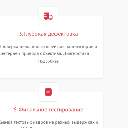
3. Глубокая дефектовка
Проверка целостности шлейфов, коннекторов и
шестерней привода объектива. Диагностика
материнской платы, цепей питания и
Подробнее
картоприемника. Тестирование механизма
затвора и блока внутрикамерной стабилизации.
6. Финальное тестирование
Съемка тестовых кадров на разных выдержках и