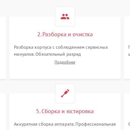
2. Разборка и очистка
Разборка корпуса с соблюдением сервисных
мануалов. Обязательный разряд
высоковольтного конденсатора вспышки для
Подробнее
безопасности. Очистка внутренних узлов от
пыли, песка и следов влаги с помощью
спецсредств.
5. Сборка и юстировка
Аккуратная сборка аппарата. Профессиональная