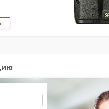
ны
цию