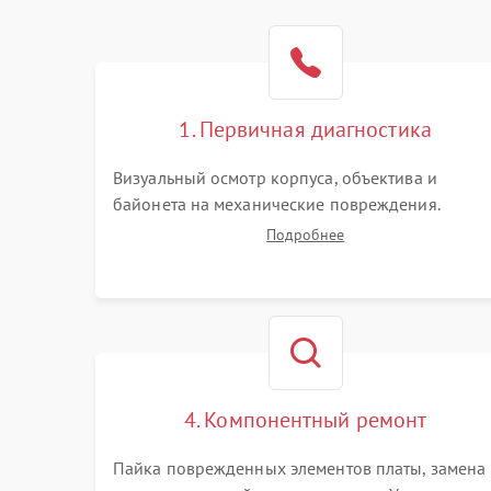
1. Первичная диагностика
Визуальный осмотр корпуса, объектива и
байонета на механические повреждения.
Проверка реакции на включение, считывание
Подробнее
кодов ошибок. Оценка состояния матрицы и
затвора, проверка работы автофокуса и
вспышки.
4. Компонентный ремонт
Пайка поврежденных элементов платы, замена