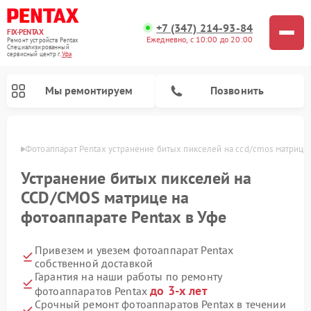
+7 (347) 214-93-84
FIX-PENTAX
Ежедневно, с 10:00 до 20:00
Ремонт устройств Pentax
Специализированный
cервисный центр г.
Уфа
Мы ремонтируем
Позвонить
в Уфе
Фотоаппарат Pentax устранение битых пикселей на ccd/cmos матрице
Устранение битых пикселей на
CCD/CMOS матрице на
фотоаппарате Pentax в Уфе
Привезем и увезем фотоаппарат Pentax
собственной доставкой
Гарантия на наши работы по ремонту
до 3-х лет
фотоаппаратов Pentax
Срочный ремонт фотоаппаратов Pentax в течении