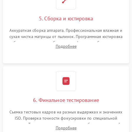
5. Сборка и юстировка
Аккуратная сборка аппарата. Профессиональная влажная и
сухая чистка матрицы от пылинок. Программная юстировка
рабочего отрезка, калибровка автофокуса, стабилизатора и
Подробнее
экспозамера с помощью сервисного ПО.
6. Финальное тестирование
Съемка тестовых кадров на разных выдержках и значениях
ISO. Проверка точности фокусировки по специальной
мишени. Тест записи на карту памяти, работы встроенной
Подробнее
вспышки, микрофона и всех кнопок управления.