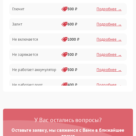
Глючит
500 ₽
Подробнее →
Матрица и оптика
Залит
600 ₽
Подробнее →
Питание и питание цепей
Не включается
1000 ₽
Подробнее →
Проблемы с картами памяти
Не заряжается
500 ₽
Подробнее →
Объективы
Не работает аккумулятор
500 ₽
Подробнее →
Программные сбои
Не работает порт
400 ₽
Подробнее →
Коммуникации и интерфейсы
Сломана матрица
800 ₽
Подробнее →
У Вас остались вопросы?
Оставьте заявку, мы свяжемся с Вами в ближайшее
время