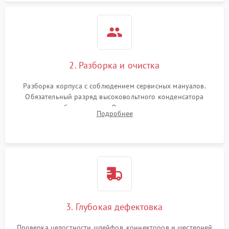
2. Разборка и очистка
Разборка корпуса с соблюдением сервисных мануалов.
Обязательный разряд высоковольтного конденсатора
вспышки для безопасности. Очистка внутренних узлов от
Подробнее
пыли, песка и следов влаги с помощью спецсредств.
3. Глубокая дефектовка
Проверка целостности шлейфов, коннекторов и шестерней