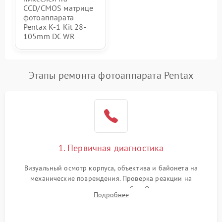
CCD/CMOS матрице
фотоаппарата
Pentax K-1 Kit 28-
105mm DC WR
Этапы ремонта фотоаппарата Pentax
1. Первичная диагностика
Визуальный осмотр корпуса, объектива и байонета на
механические повреждения. Проверка реакции на
включение, считывание кодов ошибок. Оценка состояния
Подробнее
матрицы и затвора, проверка работы автофокуса и вспышки.