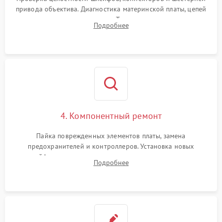
привода объектива. Диагностика материнской платы, цепей
питания и картоприемника. Тестирование механизма
Подробнее
затвора и блока внутрикамерной стабилизации.
4. Компонентный ремонт
Пайка поврежденных элементов платы, замена
предохранителей и контроллеров. Установка новых
шлейфов, дисплея, механизма затвора или двигателя
Подробнее
автофокуса. Восстановление геометрии тубуса объектива
при заклинивании.