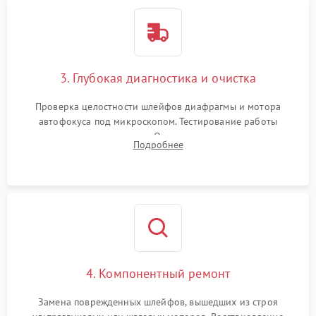
3. Глубокая диагностика и очистка
Проверка целостности шлейфов диафрагмы и мотора
автофокуса под микроскопом. Тестирование работы
электромагнитного привода. Очистка оптических элементов
Подробнее
от пыли, следов влаги и грибка спецрастворами без
повреждения просветления.
4. Компонентный ремонт
Замена поврежденных шлейфов, вышедших из строя