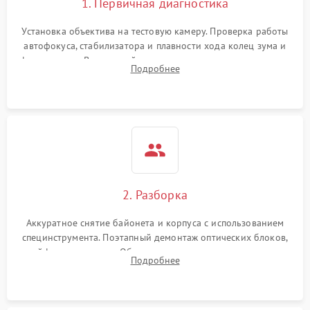
1. Первичная диагностика
Установка объектива на тестовую камеру. Проверка работы
автофокуса, стабилизатора и плавности хода колец зума и
фокусировки. Визуальный осмотр линз на наличие царапин,
Подробнее
грибка, пыли и оценка состояния контактов байонета.
2. Разборка
Аккуратное снятие байонета и корпуса с использованием
специнструмента. Поэтапный демонтаж оптических блоков,
шлейфов и приводов. Обязательная маркировка положения
Подробнее
линзовых групп для сохранения заводской центровки при
сборке.