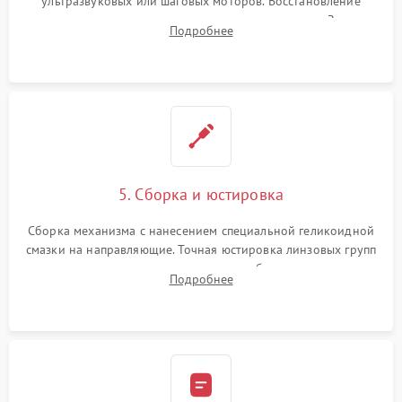
ультразвуковых или шаговых моторов. Восстановление
геометрии направляющих при заклинивании зума. Замена
Подробнее
неисправного блока диафрагмы, датчиков положения или
поврежденных линз.
5. Сборка и юстировка
Сборка механизма с нанесением специальной геликоидной
смазки на направляющие. Точная юстировка линзовых групп
программным или механическим способом для устранения
Подробнее
бэк