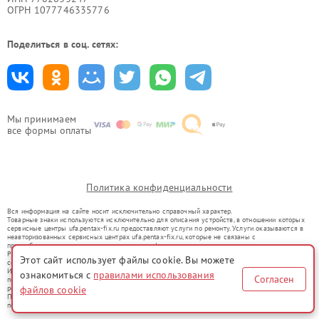
ОГРН 1077746335776
Поделиться в соц. сетях:
Мы принимаем
все формы оплаты
Политика конфиденциальности
Вся информация на сайте носит исключительно справочный характер.
Товарные знаки используются исключительно для описания устройств, в отношении которых
сервисные центры ufa.pentax-fix.ru предоставляют услуги по ремонту. Услуги оказываются в
неавторизованных сервисных центрах ufa.pentax-fix.ru, которые не связаны с
правообладателями товарных знаков или их официальными представителями.
Ремонт осуществляется для устройств, уже введенных в гражданский оборот в соответствии
Этот сайт использует файлы cookie. Вы можете
со статьей 1487 ГК РФ.
Использование товарных знаков не преследует цели индивидуализации услуг или введения
ознакомиться с
правилами использования
Согласен
потребителей в заблуждение, а служит для информирования о предоставляемых услугах по
ремонту техники указанных брендов.
файлов cookie
Представленная на сайте информация не является публичной офертой, определяемой
положениями Статьи 437(2) Гражданского кодекса РФ