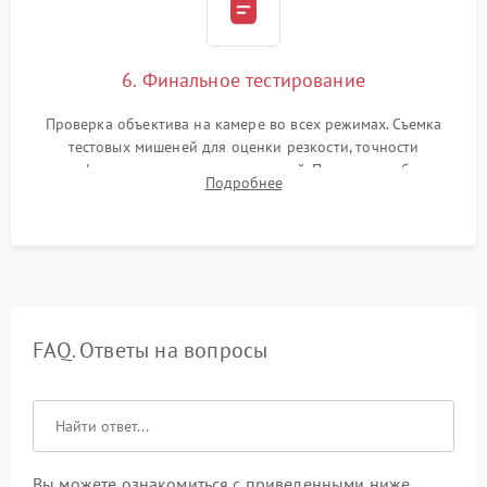
6. Финальное тестирование
Проверка объектива на камере во всех режимах. Съемка
тестовых мишеней для оценки резкости, точности
автофокуса и отсутствия искажений. Проверка работы
Подробнее
диафрагмы на закрытых значениях и тестирование
оптической стабилизации.
FAQ. Ответы на вопросы
Вы можете ознакомиться с приведенными ниже