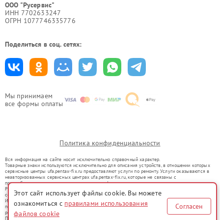
ООО "Русервис"
ИНН 7702633247
ОГРН 1077746335776
Поделиться в соц. сетях:
Мы принимаем
все формы оплаты
Политика конфиденциальности
Вся информация на сайте носит исключительно справочный характер.
Товарные знаки используются исключительно для описания устройств, в отношении которых
сервисные центры ufa.pentax-fix.ru предоставляют услуги по ремонту. Услуги оказываются в
неавторизованных сервисных центрах ufa.pentax-fix.ru, которые не связаны с
правообладателями товарных знаков или их официальными представителями.
Ремонт осуществляется для устройств, уже введенных в гражданский оборот в соответствии
Этот сайт использует файлы cookie. Вы можете
со статьей 1487 ГК РФ.
Использование товарных знаков не преследует цели индивидуализации услуг или введения
ознакомиться с
правилами использования
Согласен
потребителей в заблуждение, а служит для информирования о предоставляемых услугах по
ремонту техники указанных брендов.
файлов cookie
Представленная на сайте информация не является публичной офертой, определяемой