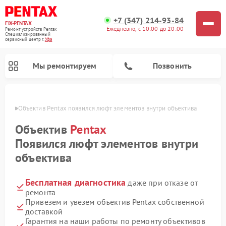
+7 (347) 214-93-84
FIX-PENTAX
Ежедневно, с 10:00 до 20:00
Ремонт устройств Pentax
Специализированный
cервисный центр г.
Уфа
Мы ремонтируем
Позвонить
в Уфе
Объектив Pentax появился люфт элементов внутри объектива
Объектив
Pentax
Появился люфт элементов внутри
объектива
Бесплатная диагностика
даже при отказе от
ремонта
Привезем и увезем объектив Pentax собственной
доставкой
Гарантия на наши работы по ремонту объективов