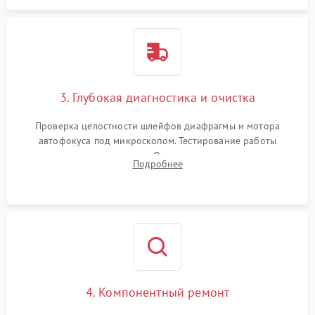
3. Глубокая диагностика и очистка
Проверка целостности шлейфов диафрагмы и мотора
автофокуса под микроскопом. Тестирование работы
электромагнитного привода. Очистка оптических элементов
Подробнее
от пыли, следов влаги и грибка спецрастворами без
повреждения просветления.
4. Компонентный ремонт