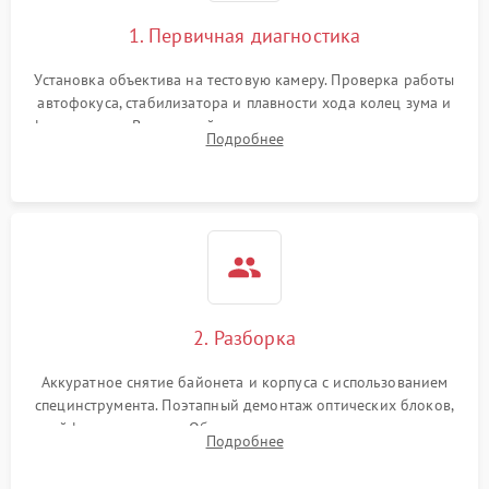
1. Первичная диагностика
Установка объектива на тестовую камеру. Проверка работы
автофокуса, стабилизатора и плавности хода колец зума и
фокусировки. Визуальный осмотр линз на наличие царапин,
Подробнее
грибка, пыли и оценка состояния контактов байонета.
2. Разборка
Аккуратное снятие байонета и корпуса с использованием
специнструмента. Поэтапный демонтаж оптических блоков,
шлейфов и приводов. Обязательная маркировка положения
Подробнее
линзовых групп для сохранения заводской центровки при
сборке.