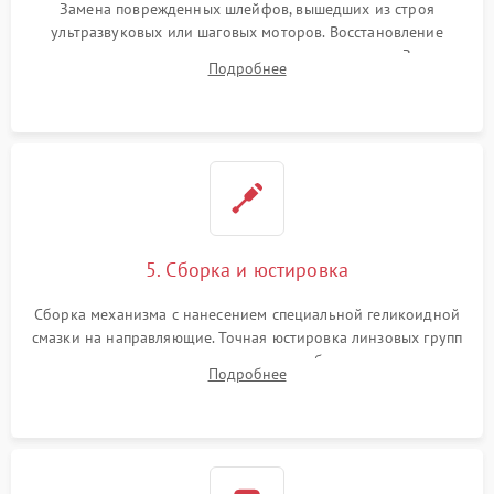
Замена поврежденных шлейфов, вышедших из строя
ультразвуковых или шаговых моторов. Восстановление
геометрии направляющих при заклинивании зума. Замена
Подробнее
неисправного блока диафрагмы, датчиков положения или
поврежденных линз.
5. Сборка и юстировка
Сборка механизма с нанесением специальной геликоидной
смазки на направляющие. Точная юстировка линзовых групп
программным или механическим способом для устранения
Подробнее
бэк