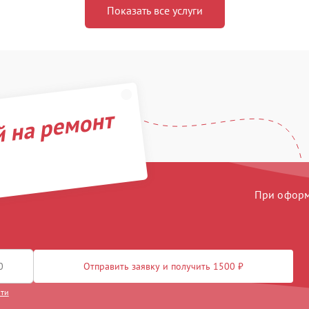
Показать все услуги
й на ремонт
При оформл
Отправить заявку и получить 1500 ₽
сти