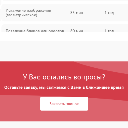
Искажение изображения
85 мин
1 год
(геометрическое)
Появление бликов или ореолов
80 мин
1 год
Проблемы с резкостью при всех
85 мин
1 год
фокусных расстояниях
У Вас остались вопросы?
Оставьте заявку, мы свяжемся с Вами в ближайшее время
Заказать звонок