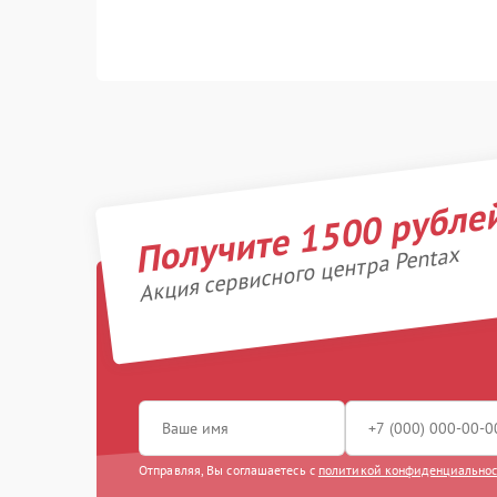
Получите 1500 рубле
Акция сервисного центра Pentax
Отправляя, Вы соглашаетесь с
политикой конфиденциально