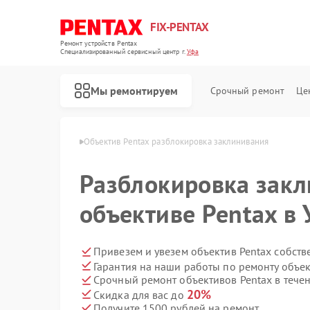
FIX-PENTAX
Ремонт устройств Pentax
Специализированный cервисный центр г.
Уфа
Мы ремонтируем
Срочный ремонт
Це
ктивов Pentax в Уфе
Объектив Pentax разблокировка заклинивания
Разблокировка закл
объективе Pentax в 
Привезем и увезем объектив Pentax собст
Гарантия на наши работы по ремонту объе
Срочный ремонт объективов Pentax в течен
20%
Скидка для вас до
Получите 1500 рублей на ремонт