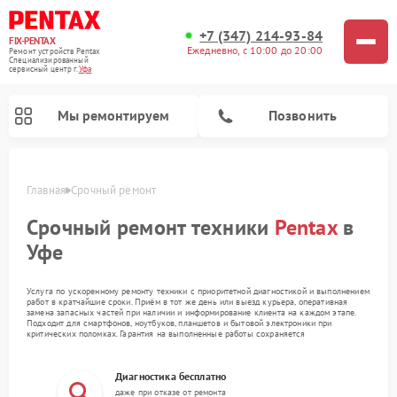
+7 (347) 214-93-84
FIX-PENTAX
Ежедневно, с 10:00 до 20:00
Ремонт устройств Pentax
Специализированный
cервисный центр г.
Уфа
Мы ремонтируем
Позвонить
Главная
Срочный ремонт
Срочный ремонт техники
Pentax
в
Уфе
Услуга по ускоренному ремонту техники с приоритетной диагностикой и выполнением
работ в кратчайшие сроки. Приём в тот же день или выезд курьера, оперативная
замена запасных частей при наличии и информирование клиента на каждом этапе.
Подходит для смартфонов, ноутбуков, планшетов и бытовой электроники при
критических поломках. Гарантия на выполненные работы сохраняется
Диагностика бесплатно
даже при отказе от ремонта